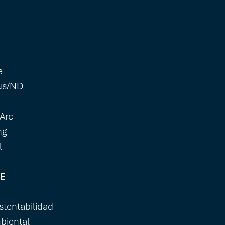
e
us/ND
Arc
ng
l
GE
stentabilidad
biental