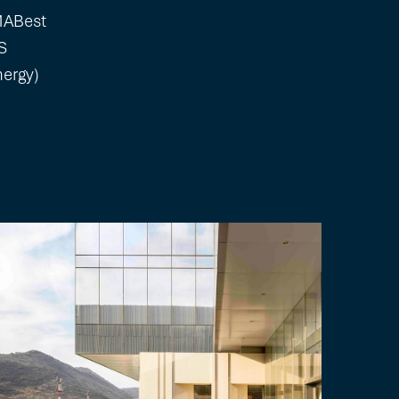
MABest
S
nergy)